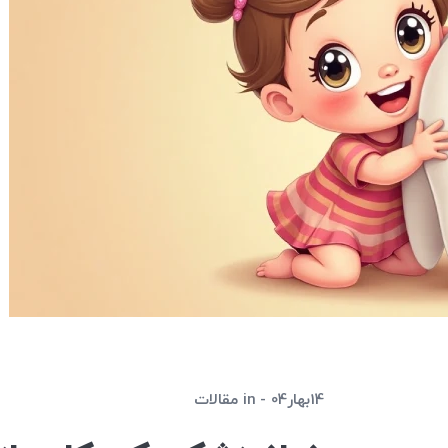
14بهار04
in
مقالات