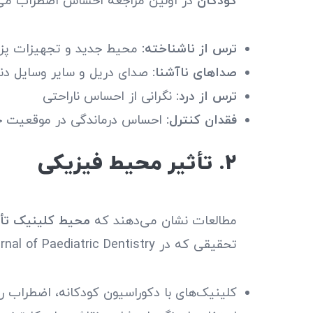
کودکان
در اولین مراجعه احساس اضطراب می‌ک
ترس از ناشناخته:
محیط جدید و تجهیزات پز
صداهای ناآشنا:
صدای دریل و سایر وسایل دن
ترس از درد:
نگرانی از احساس ناراحتی
فقدان کنترل:
احساس درماندگی در موقعیت ج
۲. تأثیر محیط فیزیکی
مطالعات نشان می‌دهند که
محیط کلینیک تأ
تحقیقی که در European Journal of Paediatric Dentistry منتشر شد، نشان داد که:
کلینیک‌های با دکوراسیون کودکانه، اضطراب را