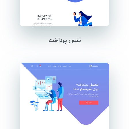
سَس پرداخت